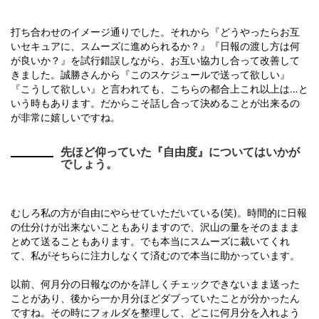
打ち合わせのイメージ通りでした。それから『どうやったらお互
いセキュアに、スムーズに進められるか？』『日報の渡し方は何
が良いか？』を試行錯誤しながら、お互い協力し合って改善して
きました。誠勝さんから『このスケジュールで送って欲しい』
『こうして欲しい』と言われても、こちらの都合上これ以上は…と
いう時もあります。だからこそ話し合って決めることが出来るの
が非常に嬉しいですね。
先ほど仰っていた『自由度』についてはいかが
でしょう。
むしろ私の方が自由にやらせていただいている(笑)。時間的に日報
の仕分けが出来ないこともありますので、沢山の量をそのままま
とめて送ることもあります。でも本当にスムーズに裁いてくれ
て、私がそちらに注力しなくて済むので本当に助かっています。
以前、何月分の日報なのかを詳しくチェックできないまま送った
ことがあり、後から一か月分ほどダブっていたことが分かったん
ですね。その時にフォルダを整理して、どこに何月分を入れよう