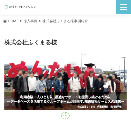
コ
メニュ
ン
テ
ン
>
>
HOME
導入事例
株式会社ふくまる様事例紹介
ツ
へ
ス
株式会社ふくまる様
キ
ッ
プ