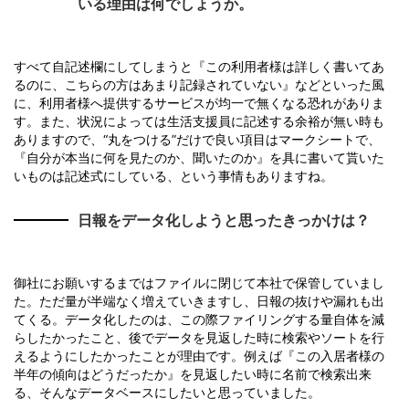
いる理由は何でしょうか。
すべて自記述欄にしてしまうと『この利用者様は詳しく書いてあ
るのに、こちらの方はあまり記録されていない』などといった風
に、利用者様へ提供するサービスが均一で無くなる恐れがありま
す。また、状況によっては生活支援員に記述する余裕が無い時も
ありますので、“丸をつける”だけで良い項目はマークシートで、
『自分が本当に何を見たのか、聞いたのか』を具に書いて貰いた
いものは記述式にしている、という事情もありますね。
日報をデータ化しようと思ったきっかけは？
御社にお願いするまではファイルに閉じて本社で保管していまし
た。ただ量が半端なく増えていきますし、日報の抜けや漏れも出
てくる。データ化したのは、この際ファイリングする量自体を減
らしたかったこと、後でデータを見返した時に検索やソートを行
えるようにしたかったことが理由です。例えば『この入居者様の
半年の傾向はどうだったか』を見返したい時に名前で検索出来
る、そんなデータベースにしたいと思っていました。