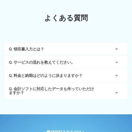
よくある質問
Q. 領収書入力とは？
レシート入力代行とは、レシートや領収書に記載された情報をCSV等
Q. サービスの流れを教えてください。
のデータに入力する作業を外注すること、もしくはその代行サービス
を指します。
案件によって変動はございますが、概ね以下の通りになります。
Q. 料金と納期はどのように決まりますか？
レシートは文字がかすれていることが多く、また領収書は手書きのも
のも少なくない為、OCRソフトなどの機械がその文字を認識すること
お問合せ
はかなり困難です。そのため多くのレシート入力代行サービスでは
料金と納期は、いずれもご要望に応じて都度算出させていただく形と
Q. 会計ソフトに対応したデータも作っていただけ
正確な数量や納期、仕様等を伺った上でお見積もりの提出
ますか？
「入力する作業員（オペレーター）+校正する作業員」もしくは
なります。「おまかせデータ入力」では決まった形式やフォーマット
「OCRソフトによる自動認識+誤字をチェックする作業員」という2
は無いため、ご予算、納品方法の指定、フォーマットの指定、会計ソ
ご契約
重、3重のチェック体制を敷いているところが多いとされています。
フトへの対応など全て柔軟に対応することが出来ます。可能な限りお
可能です。「おまかせデータ入力」では複数のSaaSと公式パートナー
領収書（レシート）原本のご発送
最近では経理ソフトの普及により煩雑な経理業務がシンプルになりま
客様のご要望にお応えしますので、まずはお問合せください。
を締結しており、ソフトウェアに対応したデータを作成することにお
したが、原本であるレシートは紙主体、しかも法人レベルでは毎月大
いて高い評価をいただいております。お客様が独自開発されたソフト
（電子化作業が発生する場合）原本のスキャニング
量に発生するので入力作業は依然必要です。アウトソーシングするこ
でも対応可能ですので、まずはご相談ください。
とでこうした手間を削減出来るだけでなく、人件費やコア業務などの
スキャニングしたデータを作業者が目視で確認し、手入力で
間接的な課題も解決することが可能となるでしょう。