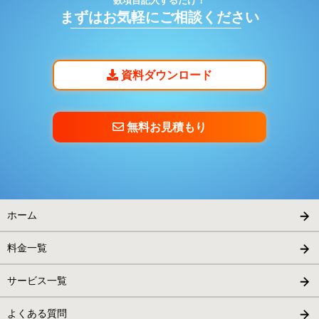
数項目記入するだけ！
テキストデータ化
まずはお気軽にご相談ください
目視によるデータの校正作業
データ納品（システムへのインポート作業含む）と原本返却
（廃棄や保管も承ります）
資料ダウンロード
無料お見積もり
ホーム
料金一覧
サービス一覧
よくある質問