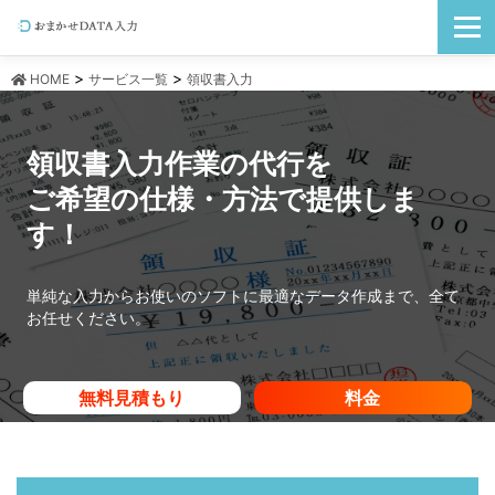
コ
メニュ
ン
テ
ン
>
>
HOME
サービス一覧
領収書入力
ツ
へ
ス
領収書入力作業の代行を
キ
ッ
ご希望の仕様・方法で
提供しま
プ
す！
単純な入力からお使いのソフトに最適なデータ作成
まで、全て
お任せください。
無料見積もり
料金