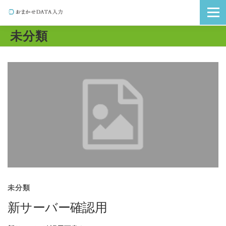
コ
メニュ
ン
テ
未分類
ン
ツ
へ
ス
キ
ッ
プ
未分類
新サーバー確認用